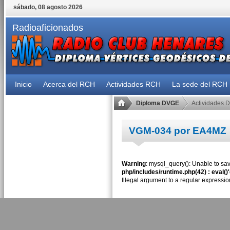
sábado, 08 agosto 2026
Radioaficionados
Inicio
Acerca del RCH
Actividades RCH
La sede del RCH
Diploma DVGE
Actividades 
VGM-034 por EA4MZ
Warning
: mysql_query(): Unable to sav
php/includes/runtime.php(42) : eval()
Illegal argument to a regular expressio