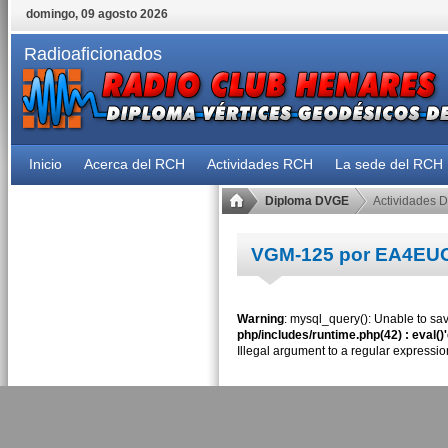
domingo, 09 agosto 2026
Radioaficionados
Inicio
Acerca del RCH
Actividades RCH
La sede del RCH
Diploma DVGE
Actividades 
VGM-125 por EA4EU
Warning
: mysql_query(): Unable to sav
php/includes/runtime.php(42) : eval()
Illegal argument to a regular expressio