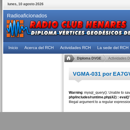
lunes, 10 agosto 2026
Radioaficionados
Inicio
Acerca del RCH
Actividades RCH
La sede del RCH
Diploma DVGE
Actividades 
VGMA-031 por EA7G
Warning
: mysql_query(): Unable to sav
php/includes/runtime.php(42) : eval()
Illegal argument to a regular expressio