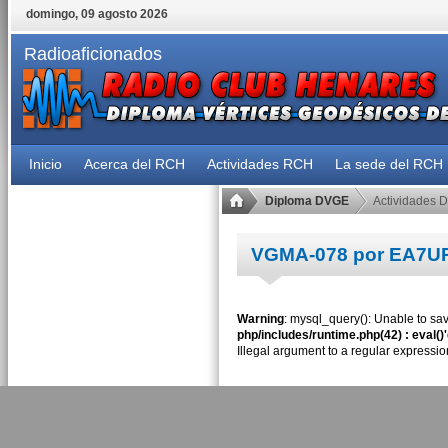
domingo, 09 agosto 2026
Radioaficionados
Inicio
Acerca del RCH
Actividades RCH
La sede del RCH
Diploma DVGE
Actividades 
VGMA-078 por EA7U
Warning
: mysql_query(): Unable to sav
php/includes/runtime.php(42) : eval()
Illegal argument to a regular expressio