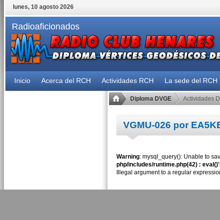
lunes, 10 agosto 2026
Radioaficionados
Inicio
Acerca del RCH
Actividades RCH
La sede del RCH
Diploma DVGE
Actividades 
VGMU-026 por EA5K
Warning
: mysql_query(): Unable to sav
php/includes/runtime.php(42) : eval()
Illegal argument to a regular expressio