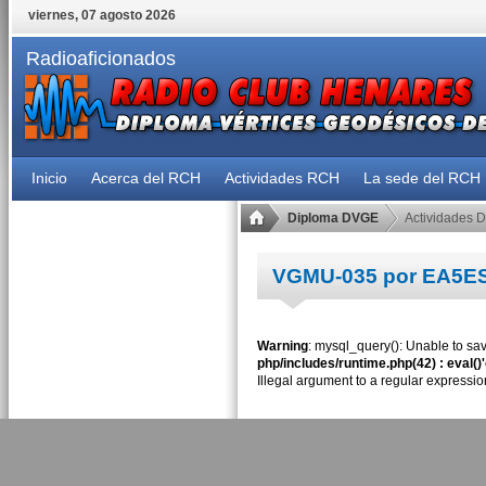
viernes, 07 agosto 2026
Radioaficionados
Inicio
Acerca del RCH
Actividades RCH
La sede del RCH
Diploma DVGE
Actividades 
VGMU-035 por EA5E
Warning
: mysql_query(): Unable to sav
php/includes/runtime.php(42) : eval()
Illegal argument to a regular expressio