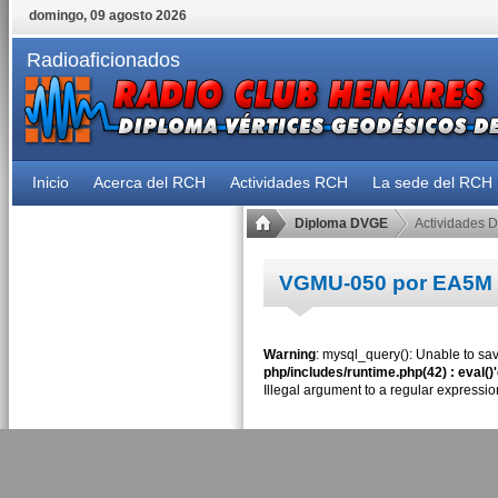
domingo, 09 agosto 2026
Radioaficionados
Inicio
Acerca del RCH
Actividades RCH
La sede del RCH
Diploma DVGE
Actividades 
VGMU-050 por EA5M
Warning
: mysql_query(): Unable to sav
php/includes/runtime.php(42) : eval()
Illegal argument to a regular expressio