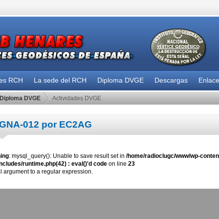
des RCH
La sede del RCH
Diploma DVGE
Descargas
Enlac
Diploma DVGE
Actividades DVGE
GNA-012 por EC2AG
ing
: mysql_query(): Unable to save result set in
/home/radioclugc/www/wp-content
ncludes/runtime.php(42) : eval()'d code
on line
23
al argument to a regular expression.