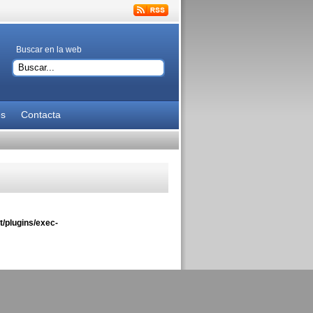
Buscar en la web
es
Contacta
/plugins/exec-