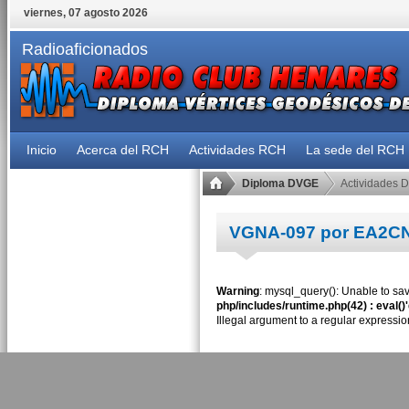
viernes, 07 agosto 2026
Radioaficionados
Inicio
Acerca del RCH
Actividades RCH
La sede del RCH
Diploma DVGE
Actividades 
VGNA-097 por EA2C
Warning
: mysql_query(): Unable to sav
php/includes/runtime.php(42) : eval()
Illegal argument to a regular expressio