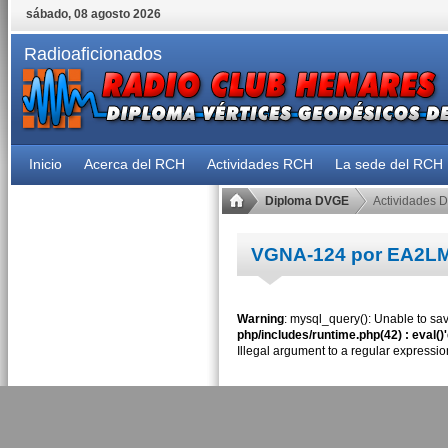
sábado, 08 agosto 2026
Radioaficionados
Inicio
Acerca del RCH
Actividades RCH
La sede del RCH
Diploma DVGE
Actividades 
VGNA-124 por EA2LM
Warning
: mysql_query(): Unable to sav
php/includes/runtime.php(42) : eval()
Illegal argument to a regular expressio