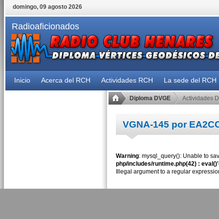
domingo, 09 agosto 2026
Radioaficionados
Inicio
Acerca del RCH
Actividades RCH
La sede del RCH
Diploma DVGE
Actividades 
VGNA-145 por EA2C
Warning
: mysql_query(): Unable to sav
php/includes/runtime.php(42) : eval()
Illegal argument to a regular expressio