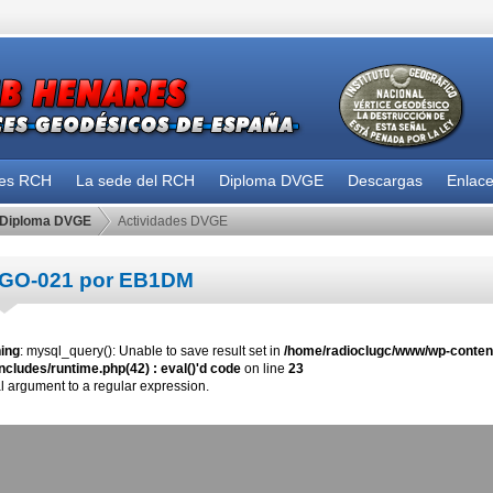
des RCH
La sede del RCH
Diploma DVGE
Descargas
Enlac
Diploma DVGE
Actividades DVGE
GO-021 por EB1DM
ing
: mysql_query(): Unable to save result set in
/home/radioclugc/www/wp-content
ncludes/runtime.php(42) : eval()'d code
on line
23
al argument to a regular expression.