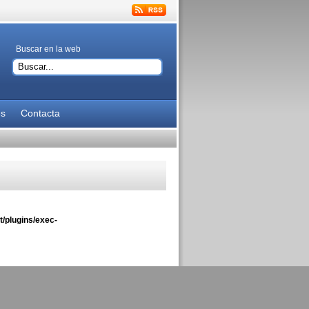
Buscar en la web
es
Contacta
/plugins/exec-