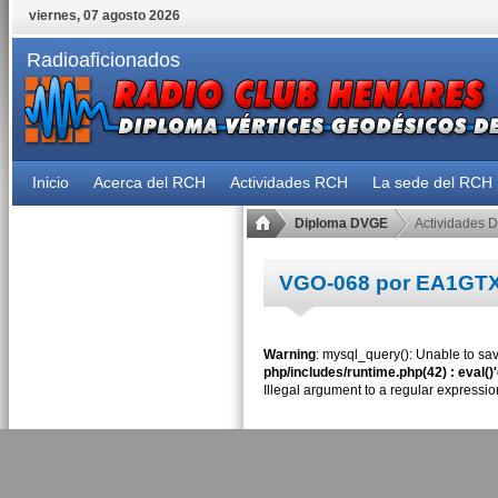
viernes, 07 agosto 2026
Radioaficionados
Inicio
Acerca del RCH
Actividades RCH
La sede del RCH
Diploma DVGE
Actividades 
VGO-068 por EA1GT
Warning
: mysql_query(): Unable to sav
php/includes/runtime.php(42) : eval()
Illegal argument to a regular expressio