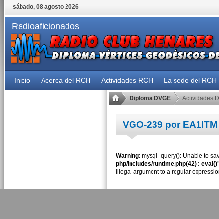
sábado, 08 agosto 2026
Radioaficionados
Inicio
Acerca del RCH
Actividades RCH
La sede del RCH
Diploma DVGE
Actividades 
VGO-239 por EA1ITM
Warning
: mysql_query(): Unable to sav
php/includes/runtime.php(42) : eval()
Illegal argument to a regular expressio