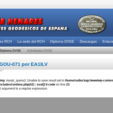
des RCH
La sede del RCH
Diploma DVGE
Descargas
Enlac
Diploma DVGE
Actividades DVGE
GOU-071 por EA1ILV
ing
: mysql_query(): Unable to save result set in
/home/radioclugc/www/wp-content
ncludes/runtime.php(42) : eval()'d code
on line
23
al argument to a regular expression.