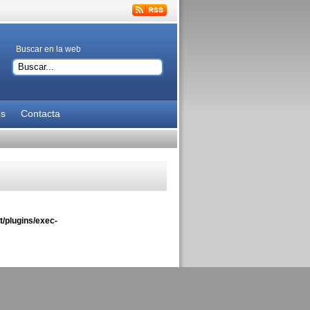
Buscar en la web
es
Contacta
/plugins/exec-