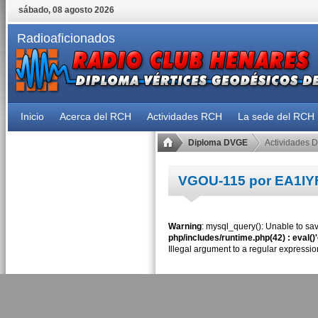
sábado, 08 agosto 2026
Radioaficionados
Inicio
Acerca del RCH
Actividades RCH
La sede del RCH
Diploma DVGE
Actividades 
VGOU-115 por EA1IY
Warning
: mysql_query(): Unable to sav
php/includes/runtime.php(42) : eval()
Illegal argument to a regular expressio