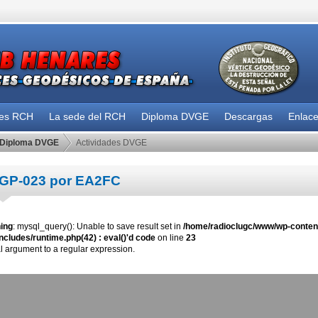
des RCH
La sede del RCH
Diploma DVGE
Descargas
Enlac
Diploma DVGE
Actividades DVGE
GP-023 por EA2FC
ing
: mysql_query(): Unable to save result set in
/home/radioclugc/www/wp-content
ncludes/runtime.php(42) : eval()'d code
on line
23
al argument to a regular expression.