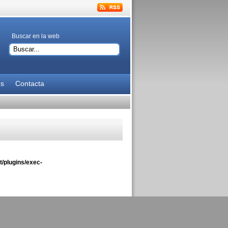
Buscar en la web
es
Contacta
/plugins/exec-