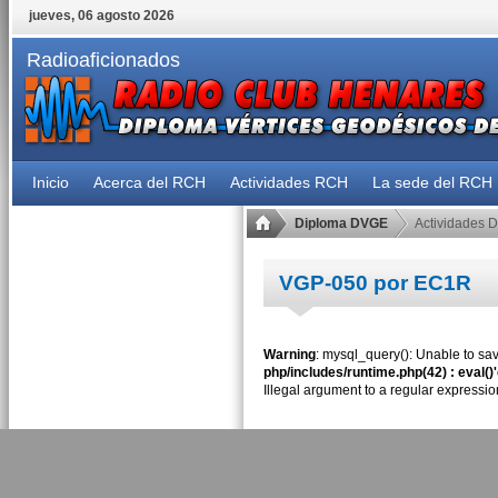
jueves, 06 agosto 2026
Radioaficionados
Inicio
Acerca del RCH
Actividades RCH
La sede del RCH
Diploma DVGE
Actividades 
VGP-050 por EC1R
Warning
: mysql_query(): Unable to sav
php/includes/runtime.php(42) : eval()
Illegal argument to a regular expressio