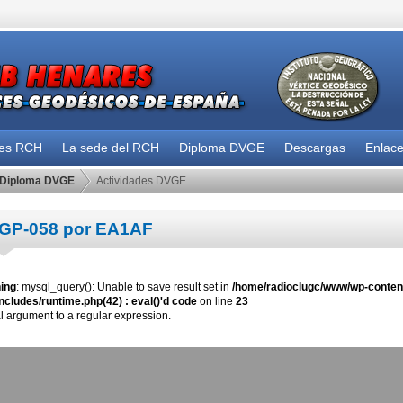
des RCH
La sede del RCH
Diploma DVGE
Descargas
Enlac
Diploma DVGE
Actividades DVGE
GP-058 por EA1AF
ing
: mysql_query(): Unable to save result set in
/home/radioclugc/www/wp-content
ncludes/runtime.php(42) : eval()'d code
on line
23
al argument to a regular expression.