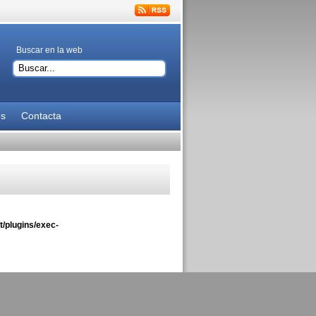
Buscar en la web
es
Contacta
/plugins/exec-