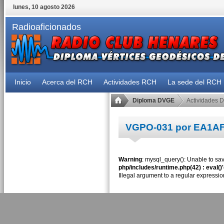
lunes, 10 agosto 2026
Radioaficionados
Inicio
Acerca del RCH
Actividades RCH
La sede del RCH
Diploma DVGE
Actividades 
VGPO-031 por EA1A
Warning
: mysql_query(): Unable to sav
php/includes/runtime.php(42) : eval()
Illegal argument to a regular expressio