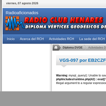
viernes, 07 agosto 2026
Radioaficionados
Inicio
Acerca del RCH
Actividades RCH
La sede del RCH
Diploma DVGE
Actividades 
VGS-097 por EB2CZF
Warning
: mysql_query(): Unable to sav
php/includes/runtime.php(42) : eval()
Illegal argument to a regular expressio