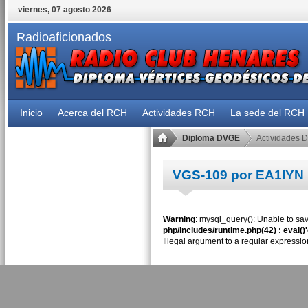
viernes, 07 agosto 2026
Radioaficionados
Inicio
Acerca del RCH
Actividades RCH
La sede del RCH
Diploma DVGE
Actividades 
VGS-109 por EA1IYN
Warning
: mysql_query(): Unable to sav
php/includes/runtime.php(42) : eval()
Illegal argument to a regular expressio