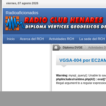
viernes, 07 agosto 2026
Radioaficionados
Inicio
Acerca del RCH
Actividades RCH
La sede del RCH
Diploma DVGE
Actividades 
VGSA-004 por EC2A
Warning
: mysql_query(): Unable to sav
php/includes/runtime.php(42) : eval()
Illegal argument to a regular expressio