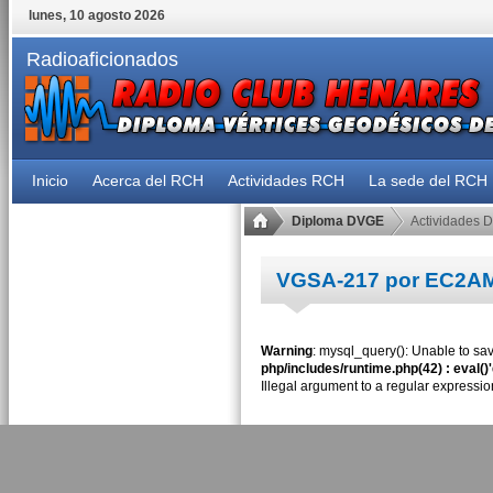
lunes, 10 agosto 2026
Radioaficionados
Inicio
Acerca del RCH
Actividades RCH
La sede del RCH
Diploma DVGE
Actividades 
VGSA-217 por EC2A
Warning
: mysql_query(): Unable to sav
php/includes/runtime.php(42) : eval()
Illegal argument to a regular expressio