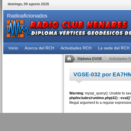
domingo, 09 agosto 2026
Radioaficionados
Inicio
Acerca del RCH
Actividades RCH
La sede del RCH
Diploma DVGE
Actividades 
VGSE-032 por EA7H
Warning
: mysql_query(): Unable to sav
php/includes/runtime.php(42) : eval()
Illegal argument to a regular expressio