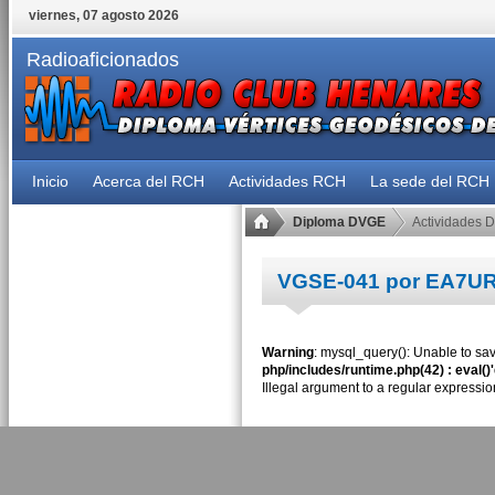
viernes, 07 agosto 2026
Radioaficionados
Inicio
Acerca del RCH
Actividades RCH
La sede del RCH
Diploma DVGE
Actividades 
VGSE-041 por EA7U
Warning
: mysql_query(): Unable to sav
php/includes/runtime.php(42) : eval()
Illegal argument to a regular expressio