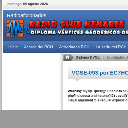
domingo, 09 agosto 2026
Radioaficionados
Inicio
Acerca del RCH
Actividades RCH
La sede del RCH
Diploma DVGE
Actividades 
VGSE-093 por EC7H
Warning
: mysql_query(): Unable to sav
php/includes/runtime.php(42) : eval()
Illegal argument to a regular expressio