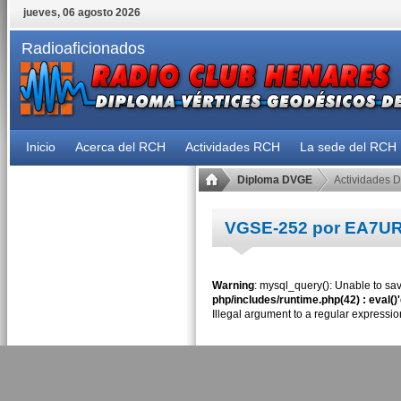
jueves, 06 agosto 2026
Radioaficionados
Inicio
Acerca del RCH
Actividades RCH
La sede del RCH
Diploma DVGE
Actividades 
VGSE-252 por EA7U
Warning
: mysql_query(): Unable to sav
php/includes/runtime.php(42) : eval()
Illegal argument to a regular expressio