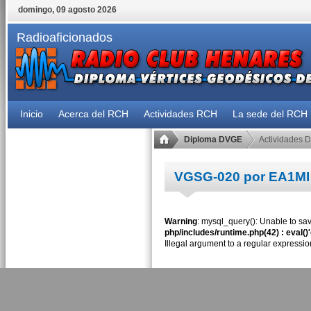
domingo, 09 agosto 2026
Radioaficionados
Inicio
Acerca del RCH
Actividades RCH
La sede del RCH
Diploma DVGE
Actividades 
VGSG-020 por EA1MI
Warning
: mysql_query(): Unable to sav
php/includes/runtime.php(42) : eval()
Illegal argument to a regular expressio