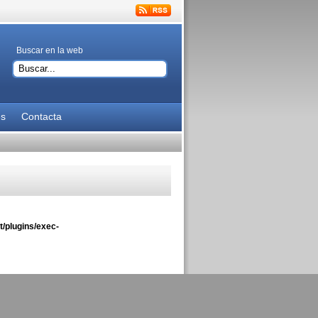
Buscar en la web
es
Contacta
/plugins/exec-