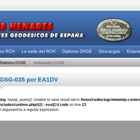
des RCH
La sede del RCH
Diploma DVGE
Descargas
Enlac
Diploma DVGE
Actividades DVGE
GSG-035 por EA1DV
ing
: mysql_query(): Unable to save result set in
/home/radioclugc/www/wp-content
ncludes/runtime.php(42) : eval()'d code
on line
23
al argument to a regular expression.