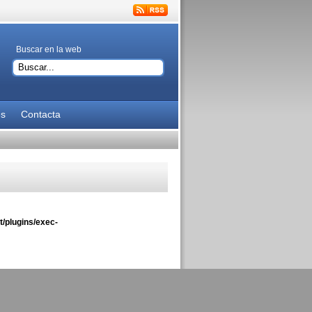
Buscar en la web
es
Contacta
/plugins/exec-