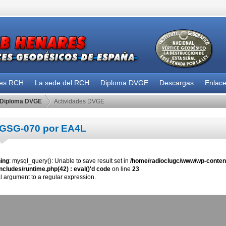
des RCH
La sede del RCH
Diploma DVGE
Descargas
Enlac
Diploma DVGE
Actividades DVGE
GSG-070 por EA4L
ing
: mysql_query(): Unable to save result set in
/home/radioclugc/www/wp-content
ncludes/runtime.php(42) : eval()'d code
on line
23
al argument to a regular expression.