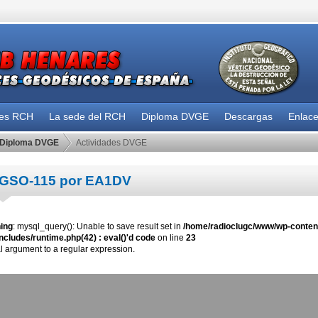
des RCH
La sede del RCH
Diploma DVGE
Descargas
Enlac
Diploma DVGE
Actividades DVGE
GSO-115 por EA1DV
ing
: mysql_query(): Unable to save result set in
/home/radioclugc/www/wp-content
ncludes/runtime.php(42) : eval()'d code
on line
23
al argument to a regular expression.