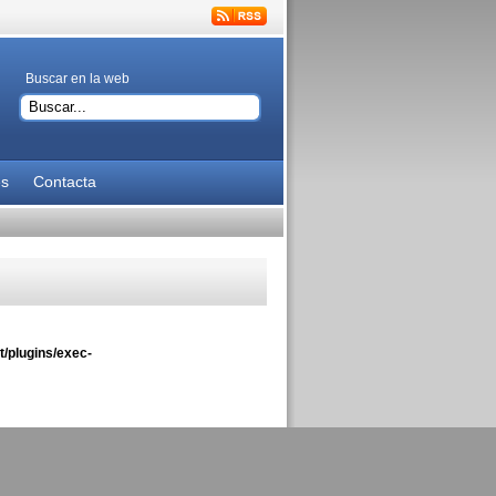
Buscar en la web
es
Contacta
/plugins/exec-