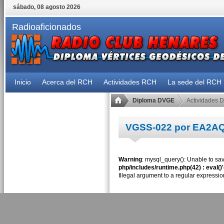
sábado, 08 agosto 2026
Radioaficionados
Inicio
Acerca del RCH
Actividades RCH
La sede del RCH
Diploma DVGE
Actividades 
VGSS-022 por EA2A
Warning
: mysql_query(): Unable to sav
php/includes/runtime.php(42) : eval()
Illegal argument to a regular expressio