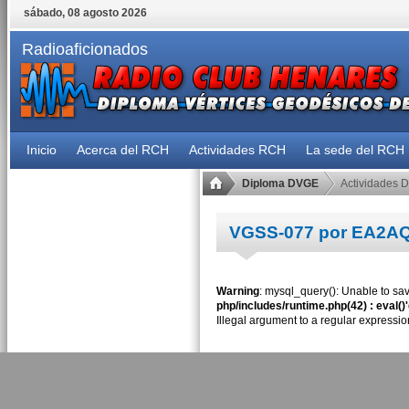
sábado, 08 agosto 2026
Radioaficionados
Inicio
Acerca del RCH
Actividades RCH
La sede del RCH
Diploma DVGE
Actividades 
VGSS-077 por EA2A
Warning
: mysql_query(): Unable to sav
php/includes/runtime.php(42) : eval()
Illegal argument to a regular expressio