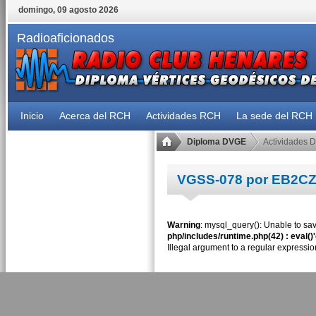
domingo, 09 agosto 2026
Radioaficionados
Inicio
Acerca del RCH
Actividades RCH
La sede del RCH
Diploma DVGE
Actividades 
VGSS-078 por EB2C
Warning
: mysql_query(): Unable to sav
php/includes/runtime.php(42) : eval()
Illegal argument to a regular expressio