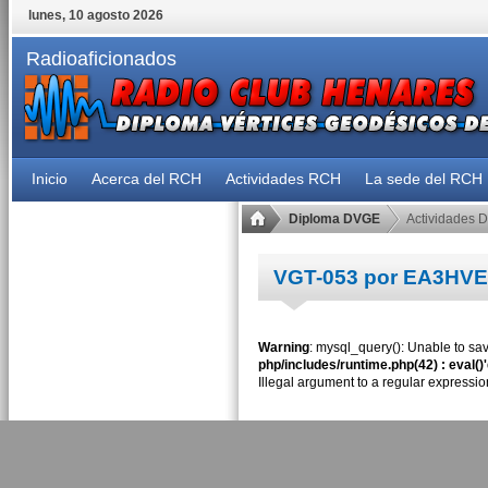
lunes, 10 agosto 2026
Radioaficionados
Inicio
Acerca del RCH
Actividades RCH
La sede del RCH
Diploma DVGE
Actividades 
VGT-053 por EA3HVE
Warning
: mysql_query(): Unable to sav
php/includes/runtime.php(42) : eval()
Illegal argument to a regular expressio