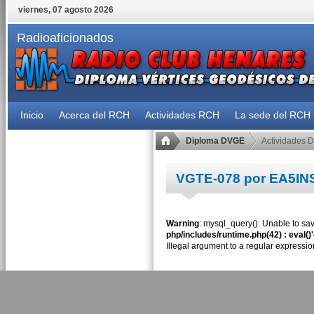
viernes, 07 agosto 2026
Radioaficionados
Inicio
Acerca del RCH
Actividades RCH
La sede del RCH
Diploma DVGE
Actividades 
VGTE-078 por EA5IN
Warning
: mysql_query(): Unable to sav
php/includes/runtime.php(42) : eval()
Illegal argument to a regular expressio