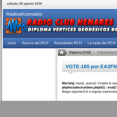
sábado, 08 agosto 2026
Radioaficionados
Inicio
Acerca del RCH
Actividades RCH
La sede del RCH
Diploma DVGE
Actividades 
VGTE-185 por EA3F
Warning
: mysql_query(): Unable to sav
php/includes/runtime.php(42) : eval()
Illegal argument to a regular expressio