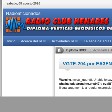
sábado, 08 agosto 2026
Radioaficionados
Inicio
Acerca del RCH
Actividades RCH
La sede del RCH
Diploma DVGE
Actividades 
VGTE-204 por EA3F
Warning
: mysql_query(): Unable to sav
php/includes/runtime.php(42) : eval()
Illegal argument to a regular expressio