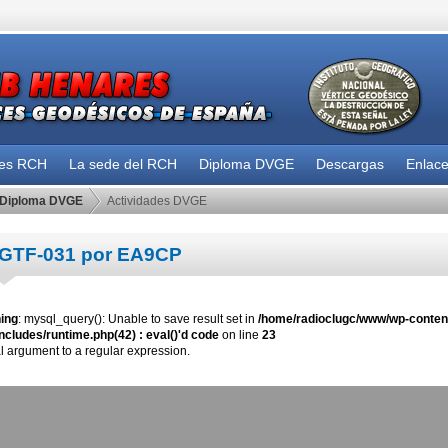
des RCH
La sede del RCH
Diploma DVGE
Descargas
Enlac
Diploma DVGE
Actividades DVGE
GTF-031 por EA9CP
ing
: mysql_query(): Unable to save result set in
/home/radioclugc/www/wp-content
ncludes/runtime.php(42) : eval()'d code
on line
23
al argument to a regular expression.