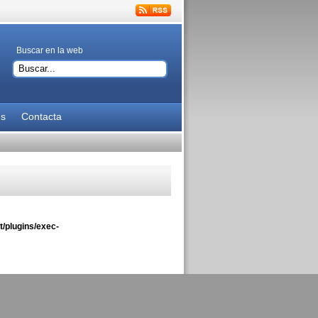
Buscar en la web
es
Contacta
/plugins/exec-