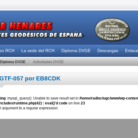
des RCH
La sede del RCH
Diploma DVGE
Descargas
Enlac
Diploma DVGE
Actividades DVGE
GTF-057 por EB8CDK
ing
: mysql_query(): Unable to save result set in
/home/radioclugc/www/wp-content
ncludes/runtime.php(42) : eval()'d code
on line
23
al argument to a regular expression.