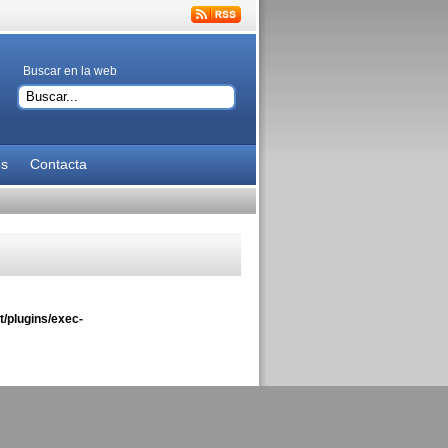
Buscar en la web
es
Contacta
/plugins/exec-