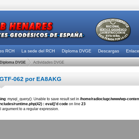
des RCH
La sede del RCH
Diploma DVGE
Descargas
Enlac
Diploma DVGE
Actividades DVGE
GTF-062 por EA8AKG
ing
: mysql_query(): Unable to save result set in
/home/radioclugc/www/wp-content
ncludes/runtime.php(42) : eval()'d code
on line
23
al argument to a regular expression.