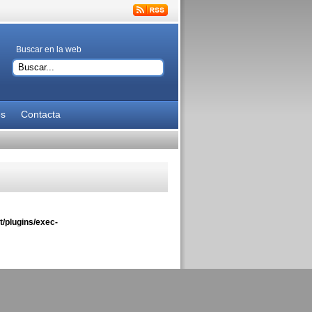
Buscar en la web
es
Contacta
/plugins/exec-