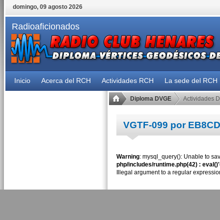
domingo, 09 agosto 2026
Radioaficionados
Inicio
Acerca del RCH
Actividades RCH
La sede del RCH
Diploma DVGE
Actividades 
VGTF-099 por EB8C
Warning
: mysql_query(): Unable to sav
php/includes/runtime.php(42) : eval()
Illegal argument to a regular expressio