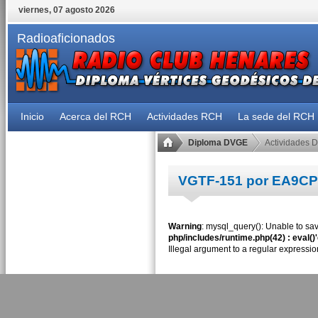
viernes, 07 agosto 2026
Radioaficionados
Inicio
Acerca del RCH
Actividades RCH
La sede del RCH
Diploma DVGE
Actividades 
VGTF-151 por EA9CP
Warning
: mysql_query(): Unable to sav
php/includes/runtime.php(42) : eval()
Illegal argument to a regular expressio