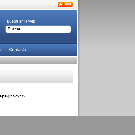
Buscar en la web
es
Contacta
/plugins/exec-