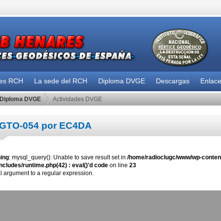
des RCH
La sede del RCH
Diploma DVGE
Descargas
Enlac
Diploma DVGE
Actividades DVGE
GTO-054 por EC4DA
ing
: mysql_query(): Unable to save result set in
/home/radioclugc/www/wp-content
ncludes/runtime.php(42) : eval()'d code
on line
23
al argument to a regular expression.