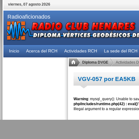
viernes, 07 agosto 2026
Radioaficionados
Inicio
Acerca del RCH
Actividades RCH
La sede del RCH
Diploma DVGE
Actividades 
VGV-057 por EA5KB
Warning
: mysql_query(): Unable to sav
php/includes/runtime.php(42) : eval()
Illegal argument to a regular expressio