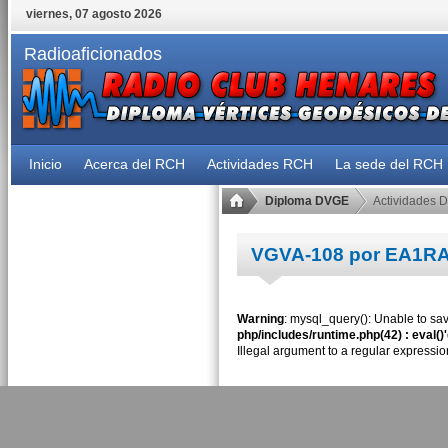
viernes, 07 agosto 2026
Radioaficionados
Inicio
Acerca del RCH
Actividades RCH
La sede del RCH
Diploma DVGE
Actividades 
VGVA-108 por EA1R
Warning
: mysql_query(): Unable to sav
php/includes/runtime.php(42) : eval()
Illegal argument to a regular expressio