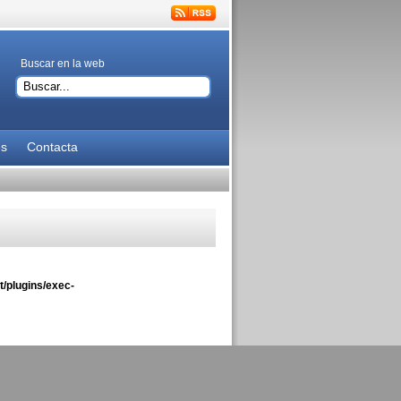
Buscar en la web
es
Contacta
/plugins/exec-