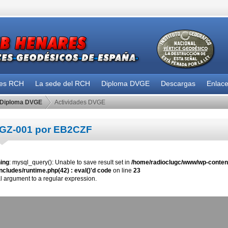
des RCH
La sede del RCH
Diploma DVGE
Descargas
Enlac
Diploma DVGE
Actividades DVGE
GZ-001 por EB2CZF
ing
: mysql_query(): Unable to save result set in
/home/radioclugc/www/wp-content
ncludes/runtime.php(42) : eval()'d code
on line
23
al argument to a regular expression.