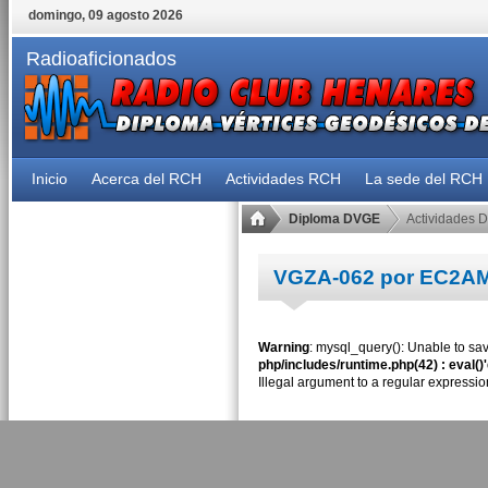
domingo, 09 agosto 2026
Radioaficionados
Inicio
Acerca del RCH
Actividades RCH
La sede del RCH
Diploma DVGE
Actividades 
VGZA-062 por EC2A
Warning
: mysql_query(): Unable to sav
php/includes/runtime.php(42) : eval()
Illegal argument to a regular expressio