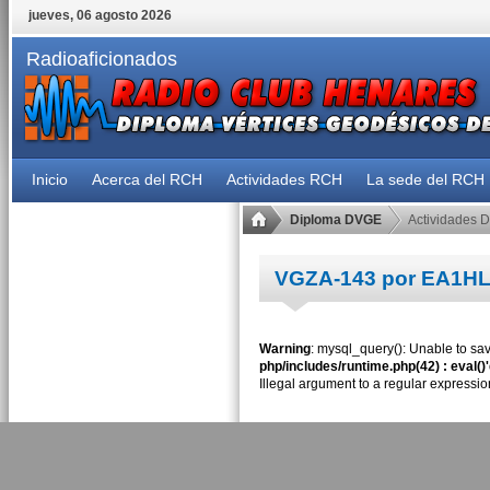
jueves, 06 agosto 2026
Radioaficionados
Inicio
Acerca del RCH
Actividades RCH
La sede del RCH
Diploma DVGE
Actividades 
VGZA-143 por EA1H
Warning
: mysql_query(): Unable to sav
php/includes/runtime.php(42) : eval()
Illegal argument to a regular expressio